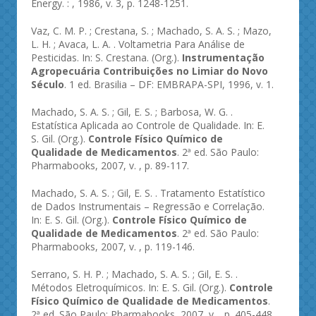
Energy. : , 1986, v. 3, p. 1248-1251.
Vaz, C. M. P. ; Crestana, S. ; Machado, S. A. S. ; Mazo,
L. H. ; Avaca, L. A. . Voltametria Para Análise de
Pesticidas. In: S. Crestana. (Org.).
Instrumentação
Agropecuária Contribuições no Limiar do Novo
Século
. 1 ed. Brasilia – DF: EMBRAPA-SPI, 1996, v. 1.
Machado, S. A. S. ; Gil, E. S. ; Barbosa, W. G. .
Estatística Aplicada ao Controle de Qualidade. In: E.
S. Gil. (Org.).
Controle Físico Químico de
Qualidade de Medicamentos
. 2ª ed. São Paulo:
Pharmabooks, 2007, v. , p. 89-117.
Machado, S. A. S. ; Gil, E. S. . Tratamento Estatístico
de Dados Instrumentais – Regressão e Correlação.
In: E. S. Gil. (Org.).
Controle Físico Químico de
Qualidade de Medicamentos
. 2ª ed. São Paulo:
Pharmabooks, 2007, v. , p. 119-146.
Serrano, S. H. P. ; Machado, S. A. S. ; Gil, E. S. .
Métodos Eletroquímicos. In: E. S. Gil. (Org.).
Controle
Físico Químico de Qualidade de Medicamentos
.
2ª ed. São Paulo: Pharmabooks, 2007, v. , p. 405-448.