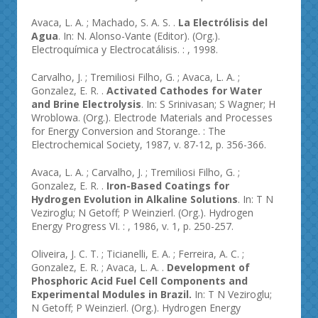
Avaca, L. A. ; Machado, S. A. S. .
La Electrólisis del
Agua
. In: N. Alonso-Vante (Editor). (Org.).
Electroquímica y Electrocatálisis. : , 1998.
Carvalho, J. ; Tremiliosi Filho, G. ; Avaca, L. A. ;
Gonzalez, E. R. .
Activated Cathodes for Water
and Brine Electrolysis
. In: S Srinivasan; S Wagner; H
Wroblowa. (Org.). Electrode Materials and Processes
for Energy Conversion and Storange. : The
Electrochemical Society, 1987, v. 87-12, p. 356-366.
Avaca, L. A. ; Carvalho, J. ; Tremiliosi Filho, G. ;
Gonzalez, E. R. .
Iron-Based Coatings for
Hydrogen Evolution in Alkaline Solutions
. In: T N
Veziroglu; N Getoff; P Weinzierl. (Org.). Hydrogen
Energy Progress VI. : , 1986, v. 1, p. 250-257.
Oliveira, J. C. T. ; Ticianelli, E. A. ; Ferreira, A. C. ;
Gonzalez, E. R. ; Avaca, L. A. .
Development of
Phosphoric Acid Fuel Cell Components and
Experimental Modules in Brazil.
In: T N Veziroglu;
N Getoff; P Weinzierl. (Org.). Hydrogen Energy